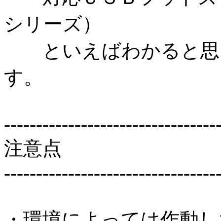
シリーズ）
といえばわかると思い
す。
---------------------------------
注意点
---------------------------------
・環境によっては作動し