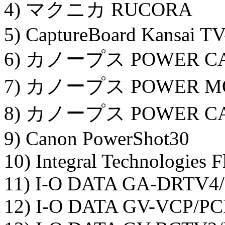
4) マクニカ RUCORA
5) CaptureBoard Kansai 
6) カノープス POWER C
7) カノープス POWER MOV
8) カノープス POWER CA
9) Canon PowerShot30
10) Integral Technologies F
11) I-O DATA GA-DRTV4/
12) I-O DATA GV-VCP/PC