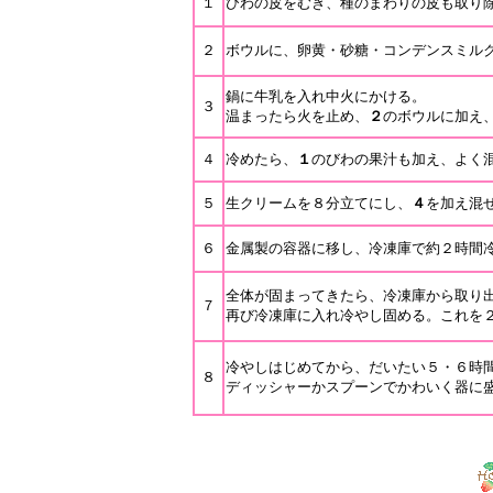
１
びわの皮をむき、種のまわりの皮も取り
２
ボウルに、卵黄・砂糖・コンデンスミル
鍋に牛乳を入れ中火にかける。
３
温まったら火を止め、
２
のボウルに加え
４
冷めたら、
１
のびわの果汁も加え、よく
５
生クリームを８分立てにし、
４
を加え混
６
金属製の容器に移し、冷凍庫で約２時間
全体が固まってきたら、冷凍庫から取り
７
再び冷凍庫に入れ冷やし固める。これを
冷やしはじめてから、だいたい５・６時
８
ディッシャーかスプーンでかわいく器に盛