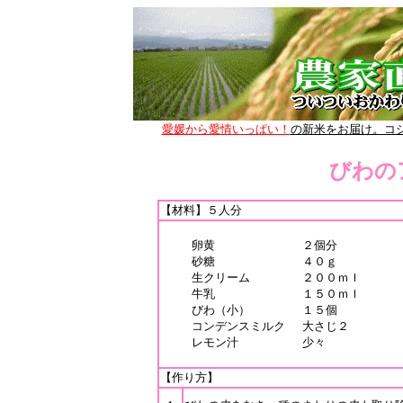
びわの
【材料】５人分
卵黄
２個分
砂糖
４０ｇ
生クリーム
２００ｍｌ
牛乳
１５０ｍｌ
びわ（小）
１５個
コンデンスミルク
大さじ２
レモン汁
少々
【作り方】