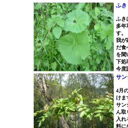
ふき
ふき
多年
す。
我が
だ食
を聞
下処
今度
サン
4月
けま
サン
ん取
入れ
料に