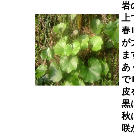
岩
上
春
が
ま
あ
で
皮
黒
秋
咲