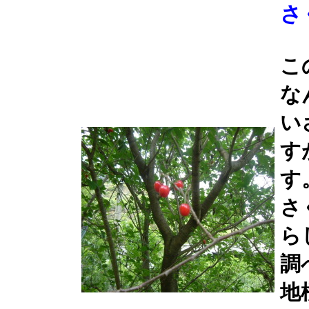
さ
こ
な
い
す
す
さ
ら
調
地