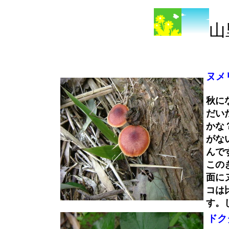
山
ヌメ
秋に
だい
かな
がな
んで
この
面に
コは
す。
ドク