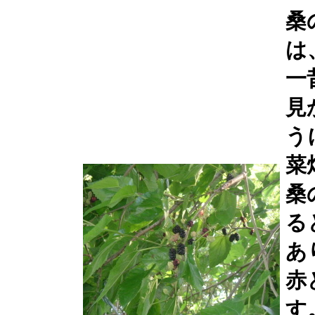
桑
は
一
見
う
菜
桑
る
あ
赤
す