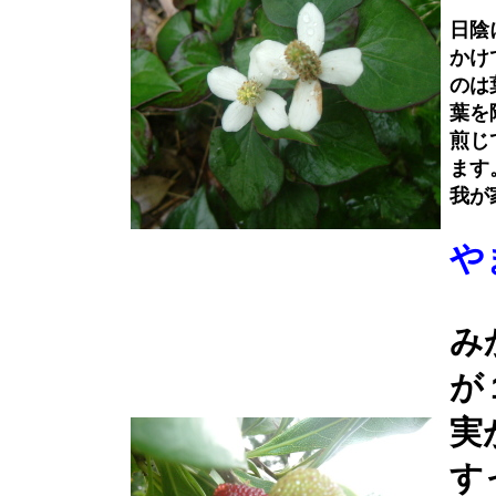
日陰
かけ
のは
葉を
煎じ
ます
我が
や
み
が
実
す