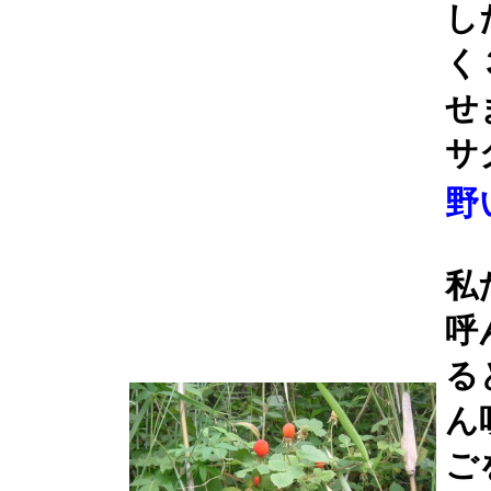
し
く
せ
サ
野
私
呼
る
ん
ご