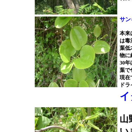
サン
本来
は毒
葉低
物に
30
葉で
現在
ドラ
イ
山
い