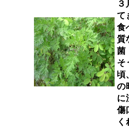
３
て
食
質
菌
そ
頃
の
に
傷
く