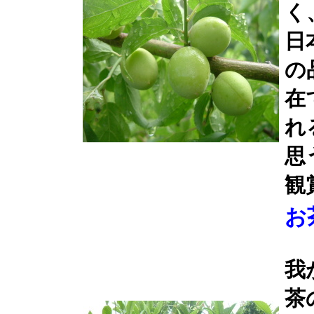
く
日
の
在
れ
思
観
お
我
茶