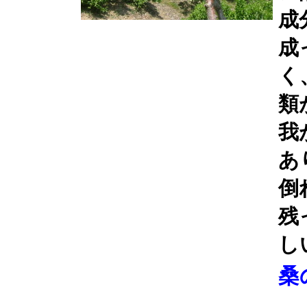
成
成
く
類
我
あ
倒
残
し
桑