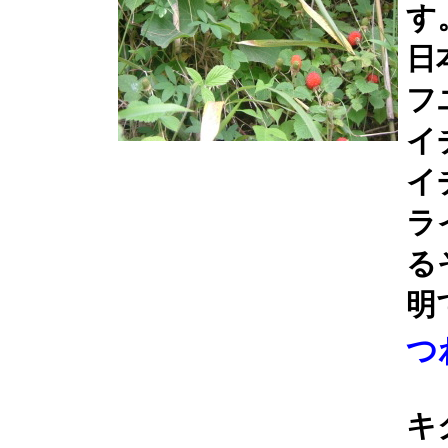
す
日
フ
イ
イ
ラ
る
明
つ
キ