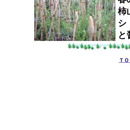
柿
シ
と
ＴＯ