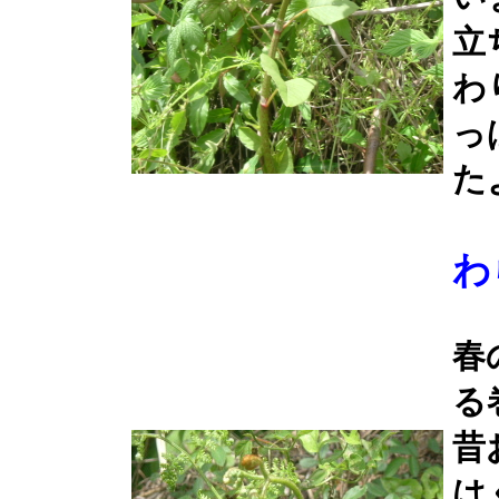
立
わ
っ
た
わ
春
る
昔
は