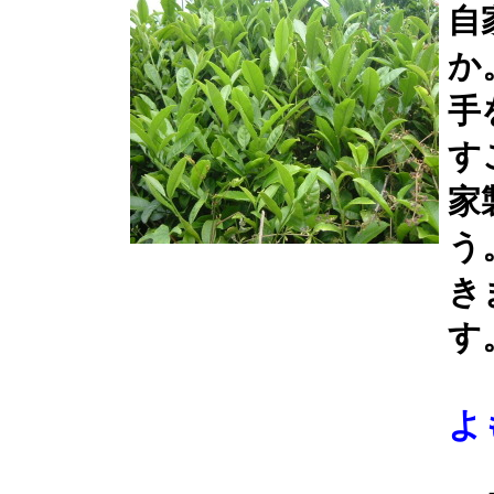
自
か
手
す
家
う
き
す