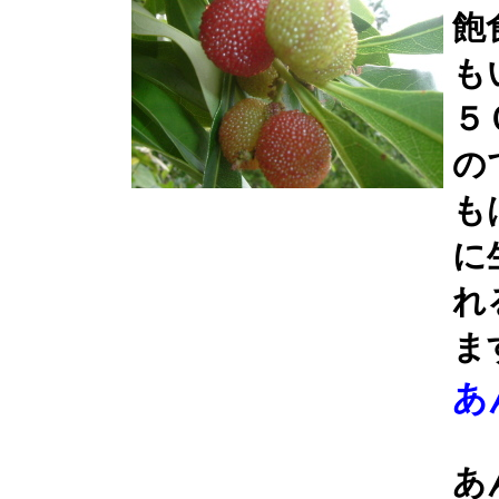
飽
も
５
の
も
に
れ
ま
あ
あ