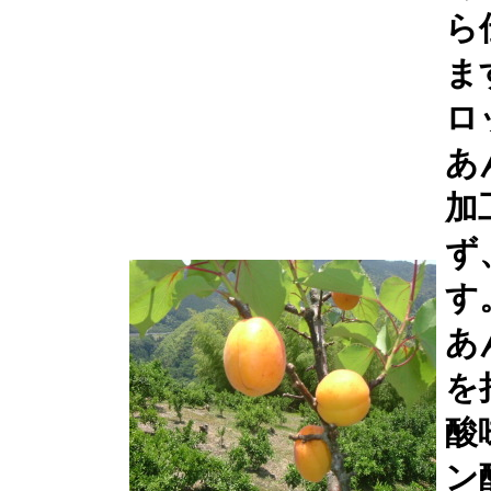
ら
ま
ロ
あ
加
ず
す
あ
を
酸
ン