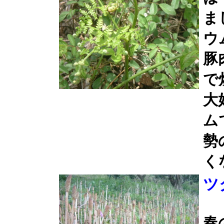
ま
ウ
豚
で
大
ム
勢
く
ツ
春