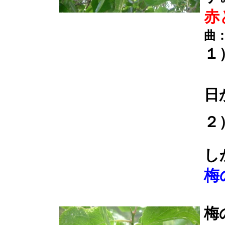
赤
曲
１
負
日
２
小
し
梅
梅