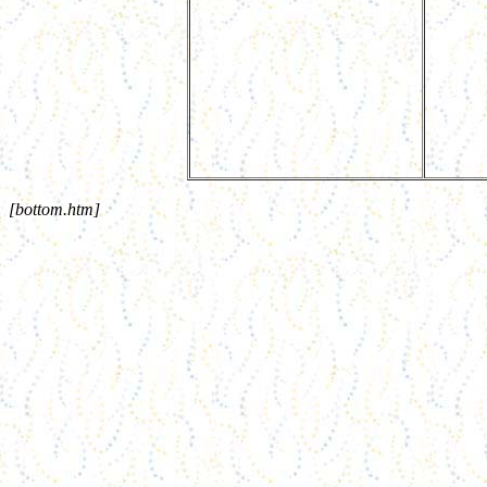
人
[bottom.htm]