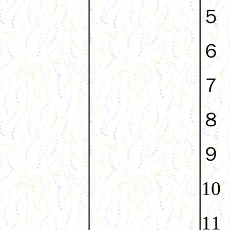
５
６
７
８
９
10
11