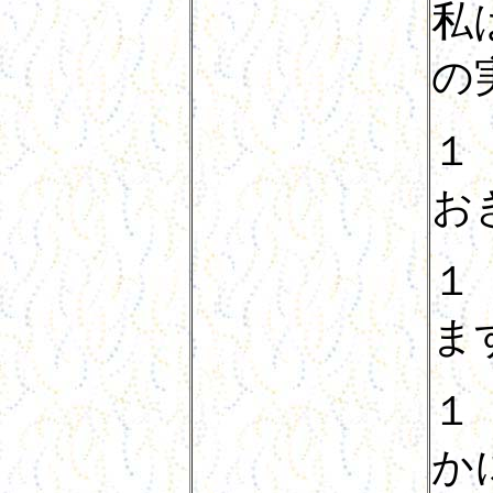
私
の
１
お
１
ま
１
か