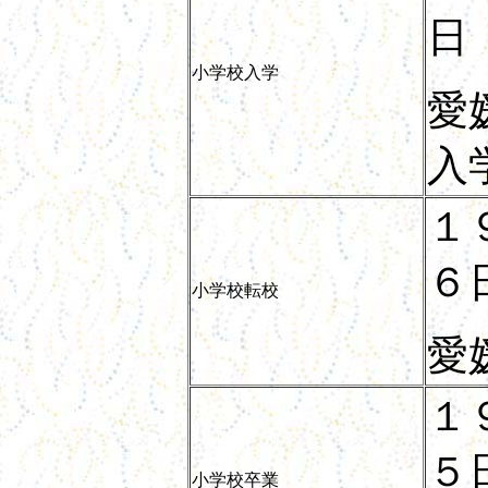
日
小学校入学
愛
入
１
６
小学校転校
愛
１
５
小学校卒業