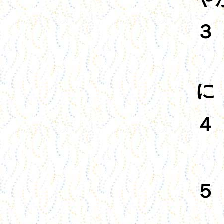
３
常
に
４
日
５