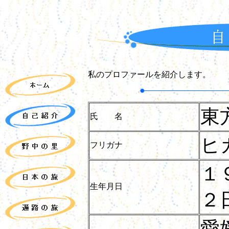
私のプロファールを紹介します。
東
氏 名
ヒ
フリガナ
１
生年月日
２
愛