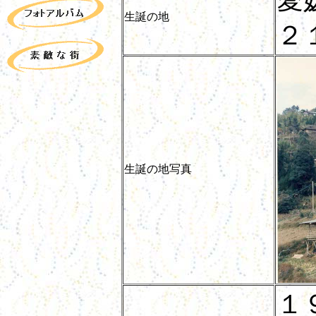
生誕の地
２
生誕の地写真
１