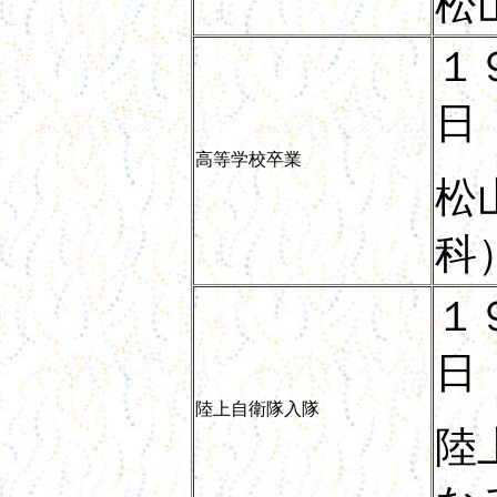
松
１
日
高等学校卒業
松
科
１
日
陸上自衛隊入隊
陸