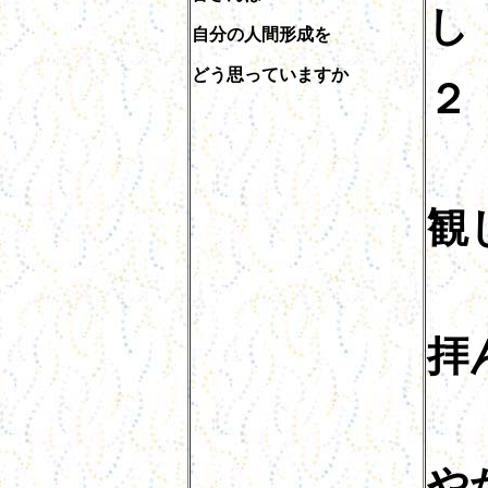
し
自分の人間形成を
どう思っていますか
２
わ
観
衆
拝
社
や