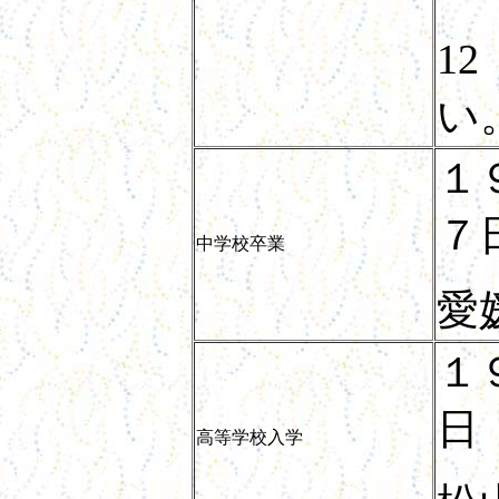
12
い
１
７
中学校卒業
愛
１
日
高等学校入学