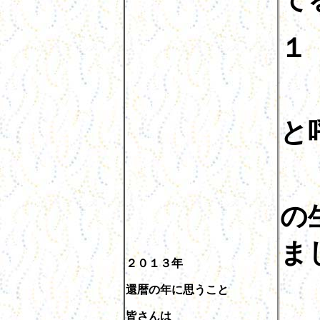
て
１
一
と
人
の
ま
２０１３年
還暦の年に思うこと
生
皆さんは