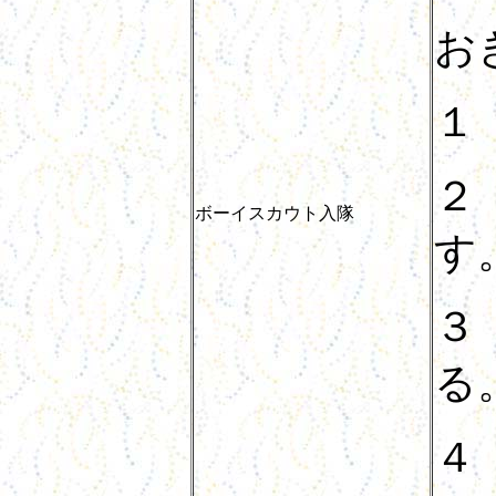
お
１
２
ボーイスカウト入隊
す
３
る
４