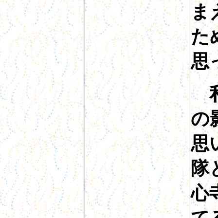
ま
た
思
の
思
隊
心