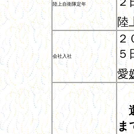
２
陸上自衛隊定年
陸
２
５
会社入社
愛
還
ま