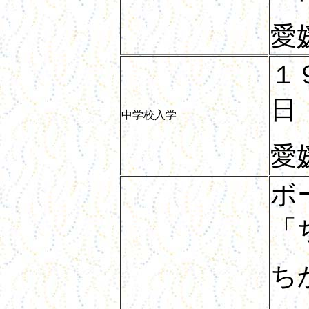
愛
１
日
中学校入学
愛
ボ
「
ち