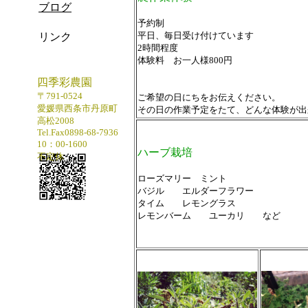
ブログ
予約制
平日、毎日受け付けています
リンク
2時間程度
体験料 お一人様800円
四季彩農園
〒791-0524
ご希望の日にちをお伝えください。
愛媛県西条市丹原町
その日の作業予定をたて、どんな体験が出
高松2008
Tel.Fax0898-68-7936
10：00-1600
ハーブ栽培
不定休
ローズマリー ミント
バジル エルダーフラワー
タイム レモングラス
レモンバーム ユーカリ など