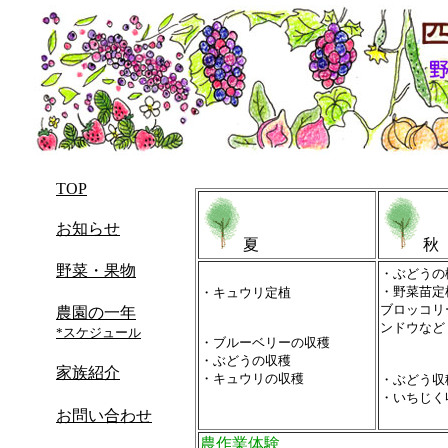
TOP
お知らせ
夏
秋
野菜・果物
・ぶどうの
・野菜苗定
・キュウリ定植
ブロッコリ
農園の一年
ンドウなど
*スケジュール
・ブルーベリーの収穫
・ぶどうの収穫
家族紹介
・キュウリの収穫
・ぶどう収
・いちじく
お問い合わせ
農作業体験